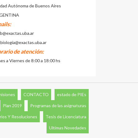
udad Autónoma de Buenos Aires
GENTINA
ails:
cb@exactas.uba.ar
_biologia@exactas.uba.ar
rario de atención:
es a Viernes de 8:00 a 18:00 hs
misiones
CONTACTO
estado de PIEs
Plan 2019
Programas de las asignaturas
ios Y Resoluciones
Tesis de Licenciatura
Ultimas Novedades