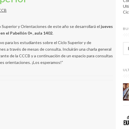
Com
Ul
CCCB
Cic
 Superior y Orientaciones de este año se desarrollará el
jueves
BU
,
en el Pabellón 0+, aula 1402
.
vo para los estudiantes sobre el Ciclo Superior y de
B
nes a través de mesas de consulta. Incluirán una charla general
u
grante de la CCCB y a continuación de un espacio para consultas
s
c
ntes orientaciones. ¡Los esperamos!”
a
UL
r
: