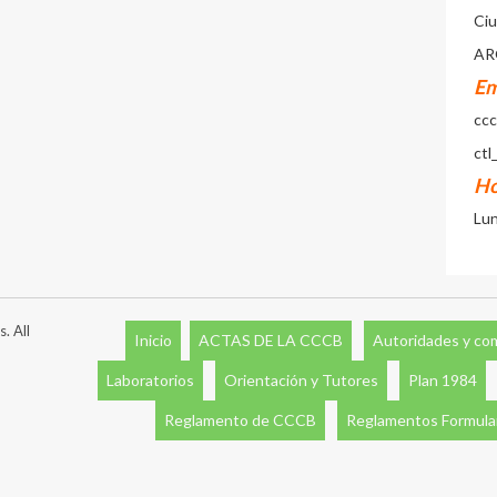
Ci
AR
Em
cc
ctl
Ho
Lun
. All
Inicio
ACTAS DE LA CCCB
Autoridades y co
Laboratorios
Orientación y Tutores
Plan 1984
Reglamento de CCCB
Reglamentos Formular