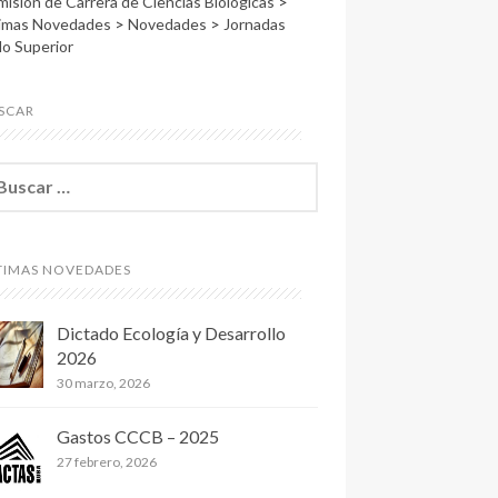
isión de Carrera de Ciencias Biológicas
>
timas Novedades
>
Novedades
>
Jornadas
lo Superior
SCAR
TIMAS NOVEDADES
Dictado Ecología y Desarrollo
2026
30 marzo, 2026
Gastos CCCB – 2025
27 febrero, 2026