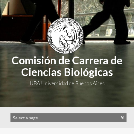
S
k
i
p
t
o
c
o
n
Comisión de Carrera de
t
e
Ciencias Biológicas
n
t
UBA Universidad de Buenos Aires