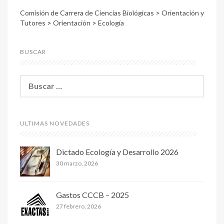
Comisión de Carrera de Ciencias Biológicas
>
Orientación y
Tutores
>
Orientación
>
Ecología
BUSCAR
B
u
s
c
a
ULTIMAS NOVEDADES
r
:
Dictado Ecología y Desarrollo 2026
30 marzo, 2026
Gastos CCCB – 2025
27 febrero, 2026