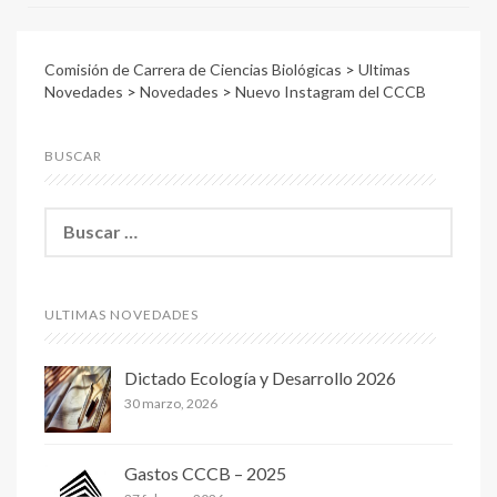
Comisión de Carrera de Ciencias Biológicas
>
Ultimas
Novedades
>
Novedades
>
Nuevo Instagram del CCCB
BUSCAR
B
u
s
c
a
ULTIMAS NOVEDADES
r
:
Dictado Ecología y Desarrollo 2026
30 marzo, 2026
Gastos CCCB – 2025