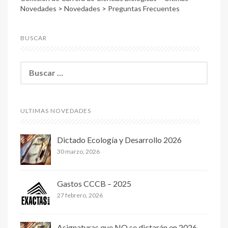
Novedades
>
Novedades
>
Preguntas Frecuentes
BUSCAR
B
u
s
c
a
ULTIMAS NOVEDADES
r
:
Dictado Ecología y Desarrollo 2026
30 marzo, 2026
Gastos CCCB – 2025
27 febrero, 2026
Asignaturas que NO se dictarán en 2026