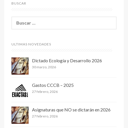
BUSCAR
B
u
s
c
a
ULTIMAS NOVEDADES
r
:
Dictado Ecología y Desarrollo 2026
30 marzo, 2026
Gastos CCCB – 2025
27 febrero, 2026
Asignaturas que NO se dictarán en 2026
27 febrero, 2026