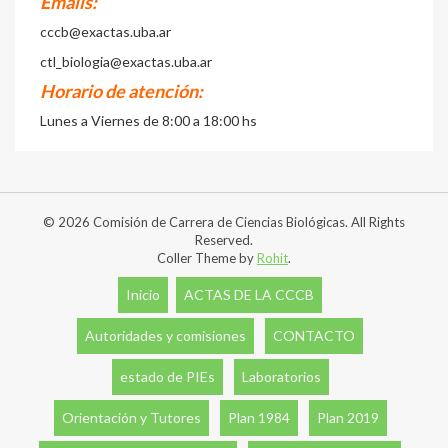
Emails:
cccb@exactas.uba.ar
ctl_biologia@exactas.uba.ar
Horario de atención:
Lunes a Viernes de 8:00 a 18:00 hs
© 2026 Comisión de Carrera de Ciencias Biológicas. All Rights
Reserved.
Coller Theme by
Rohit
.
Inicio
ACTAS DE LA CCCB
Autoridades y comisiones
CONTACTO
estado de PIEs
Laboratorios
Orientación y Tutores
Plan 1984
Plan 2019